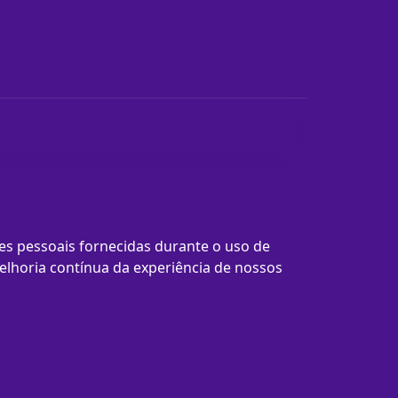
es pessoais fornecidas durante o uso de
elhoria contínua da experiência de nossos