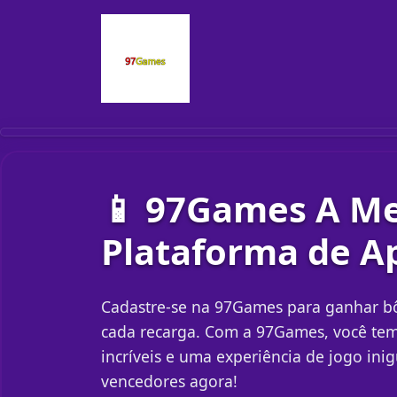
📱 97Games A Me
Plataforma de A
Cadastre-se na 97Games para ganhar b
cada recarga. Com a 97Games, você te
incríveis e uma experiência de jogo inig
vencedores agora!