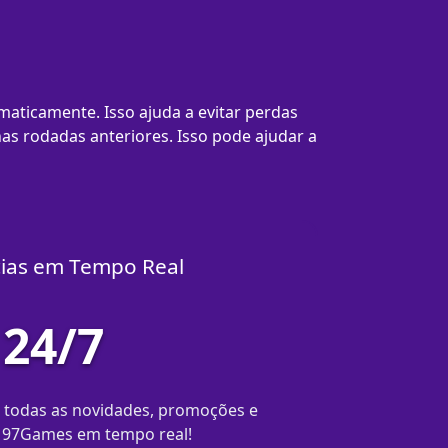
aticamente. Isso ajuda a evitar perdas
s rodadas anteriores. Isso pode ajudar a
cias em Tempo Real
24/7
e todas as novidades, promoções e
 97Games em tempo real!