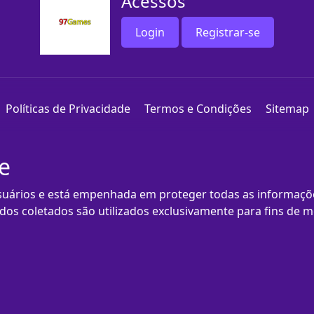
Acessos
Login
Registrar-se
Políticas de Privacidade
Termos e Condições
Sitemap
de
usuários e está empenhada em proteger todas as informaçõ
os coletados são utilizados exclusivamente para fins de m