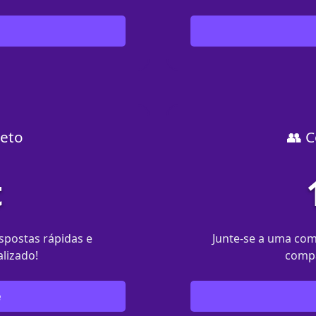
reto
👥 
t
espostas rápidas e
Junte-se a uma com
lizado!
compa
e