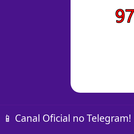
📱 Canal Oficial no Telegram!