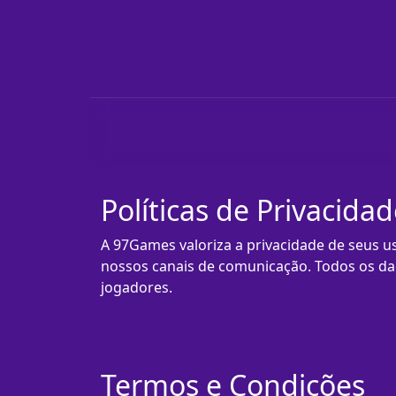
Políticas de Privacida
A 97Games valoriza a privacidade de seus 
nossos canais de comunicação. Todos os dad
jogadores.
Termos e Condições