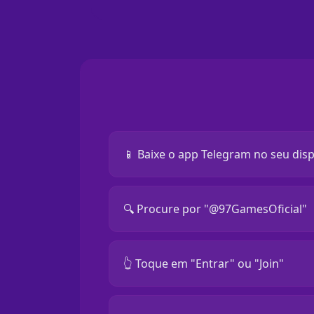
📱 Baixe o app Telegram no seu disp
🔍 Procure por "@97GamesOficial"
👆 Toque em "Entrar" ou "Join"