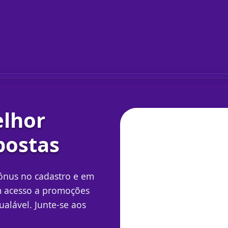
lhor
postas
ônus no cadastro e em
m acesso a promoções
ualável. Junte-se aos