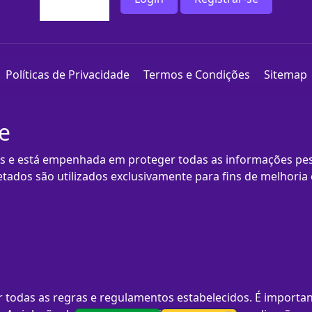
Políticas de Privacidade
Termos e Condições
Sitemap
de
ios e está empenhada em proteger todas as informações pe
tados são utilizados exclusivamente para fins de melhoria
todas as regras e regulamentos estabelecidos. É importan