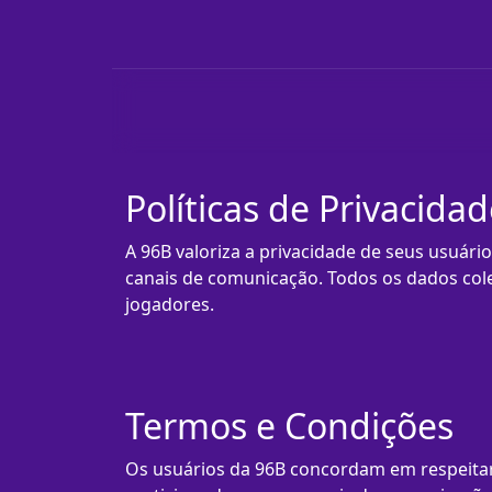
Políticas de Privacida
A 96B valoriza a privacidade de seus usuár
canais de comunicação. Todos os dados cole
jogadores.
Termos e Condições
Os usuários da 96B concordam em respeitar 