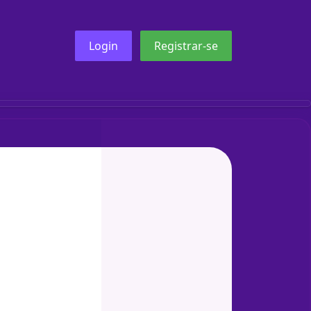
Login
Registrar-se