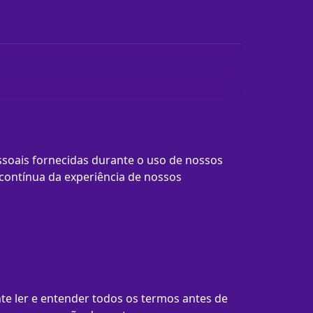
ssoais fornecidas durante o uso de nossos
 contínua da experiência de nossos
te ler e entender todos os termos antes de