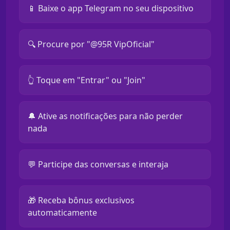
📱 Baixe o app Telegram no seu dispositivo
🔍 Procure por "@95R VipOficial"
👆 Toque em "Entrar" ou "Join"
🔔 Ative as notificações para não perder
nada
💬 Participe das conversas e interaja
🎁 Receba bônus exclusivos
automaticamente