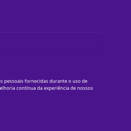
s pessoais fornecidas durante o uso de
elhoria contínua da experiência de nossos