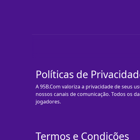
Políticas de Privacida
A 95B.Com valoriza a privacidade de seus u
nossos canais de comunicação. Todos os dad
jogadores.
Termos e Condições