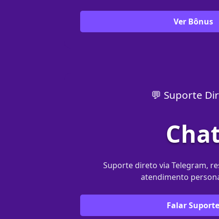
Ver Bônus
💬 Suporte Di
Cha
Suporte direto via Telegram, r
atendimento persona
Falar Suport