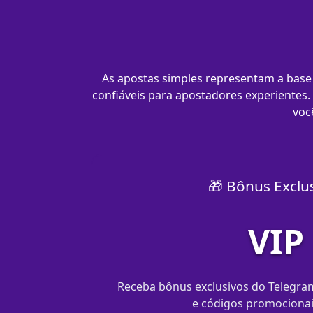
As apostas simples representam a base 
confiáveis para apostadores experientes.
voc
🎁 Bônus Exclu
VIP
Receba bônus exclusivos do Telegra
e códigos promocionai