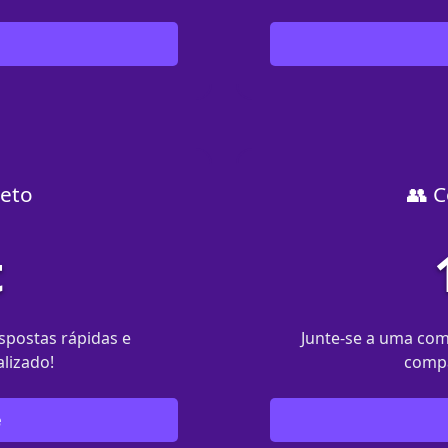
reto
👥 
t
espostas rápidas e
Junte-se a uma com
lizado!
compa
e