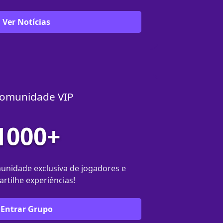
Ver Notícias
Comunidade VIP
1000+
unidade exclusiva de jogadores e
rtilhe experiências!
Entrar Grupo