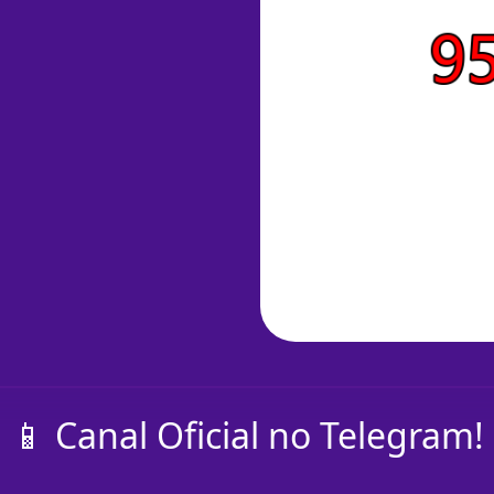
📱 Canal Oficial no Telegram!