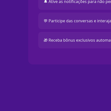
🔔 Ative as notificações para não p
💬 Participe das conversas e interaj
🎁 Receba bônus exclusivos autom