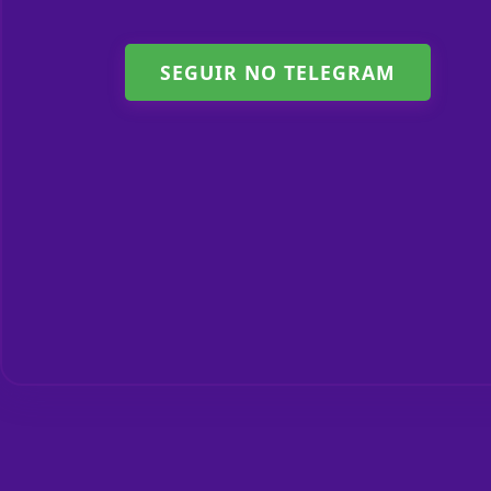
SEGUIR NO TELEGRAM