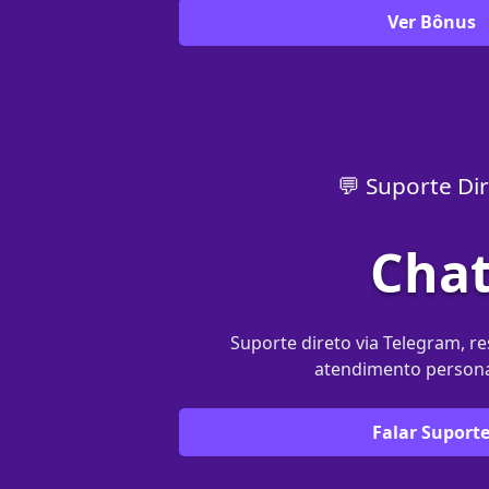
Ver Bônus
💬 Suporte Di
Cha
Suporte direto via Telegram, r
atendimento persona
Falar Suport