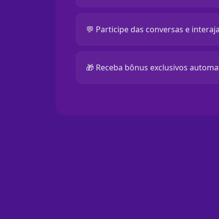
💬 Participe das conversas e interaj
🎁 Receba bônus exclusivos autom