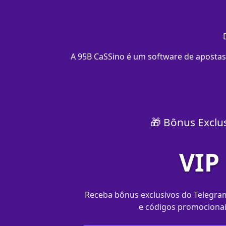
A 95B CaSSino é um software de apostas 
🎁 Bônus Exclu
VIP
Receba bônus exclusivos do Telegra
e códigos promocionai