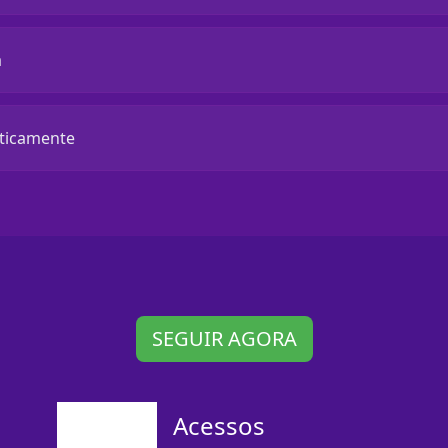
a
aticamente
SEGUIR AGORA
Acessos