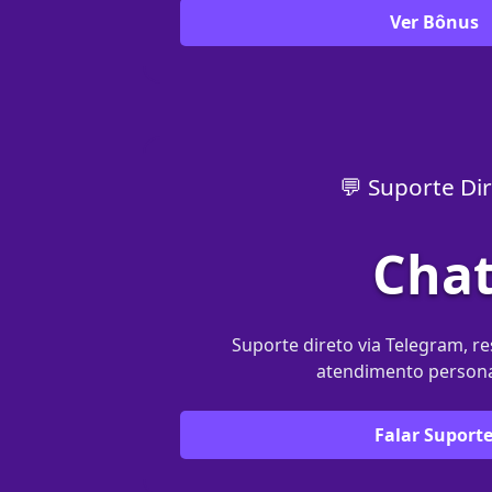
Ver Bônus
💬 Suporte Di
Cha
Suporte direto via Telegram, r
atendimento persona
Falar Suport