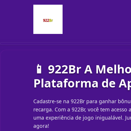
📱 922Br A Melh
Plataforma de A
Cadastre-se na 922Br para ganhar bônu
recarga. Com a 922Br, você tem acesso a
uma experiência de jogo inigualável. J
agora!