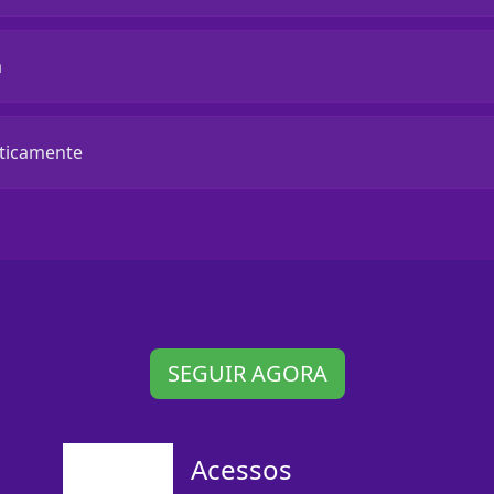
a
aticamente
SEGUIR AGORA
Acessos