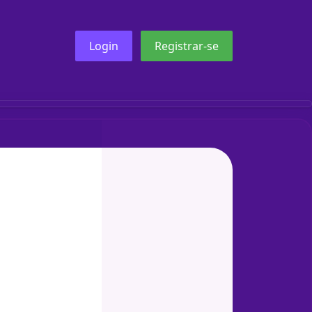
Login
Registrar-se