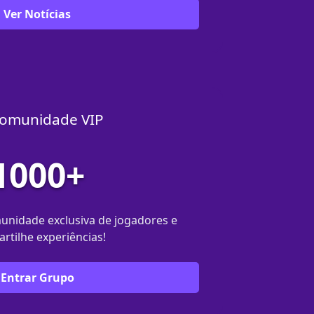
Ver Notícias
Comunidade VIP
1000+
unidade exclusiva de jogadores e
rtilhe experiências!
Entrar Grupo