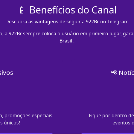
📱 Benefícios do Canal
Descubra as vantagens de seguir a 922Br no Telegram
no, a 922Br sempre coloca o usuário em primeiro lugar, gar
Brasil .
sivos
📢 Notí
m, promoções especiais
Fique por dentro d
s únicos!
eventos 