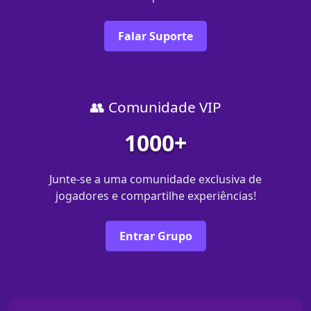
Falar Suporte
👥 Comunidade VIP
1000+
Junte-se a uma comunidade exclusiva de
jogadores e compartilhe experiências!
Entrar Grupo