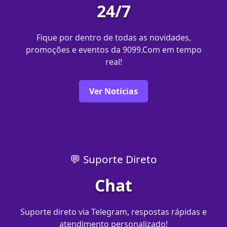
24/7
Fique por dentro de todas as novidades,
promoções e eventos da 9099.Com em tempo
real!
Ver Notícias
💬 Suporte Direto
Chat
Suporte direto via Telegram, respostas rápidas e
atendimento personalizado!