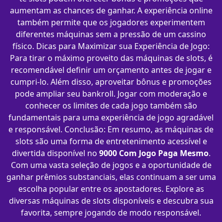
aumentam as chances de ganhar. A experiência online
também permite que os jogadores experimentem
diferentes máquinas sem a pressão de um cassino
físico. Dicas para Maximizar sua Experiência de Jogo:
Para tirar o máximo proveito das máquinas de slots, é
recomendável definir um orçamento antes de jogar e
cumpri-lo. Além disso, aproveitar bônus e promoções
pode ampliar seu bankroll. Jogar com moderação e
conhecer os limites de cada jogo também são
fundamentais para uma experiência de jogo agradável
e responsável. Conclusão: Em resumo, as máquinas de
slots são uma forma de entretenimento acessível e
divertida disponível no
9000 Com Jogo Paga Mesmo
.
Com uma vasta seleção de jogos e a oportunidade de
ganhar prêmios substanciais, elas continuam a ser uma
escolha popular entre os apostadores. Explore as
diversas máquinas de slots disponíveis e descubra sua
favorita, sempre jogando de modo responsável.