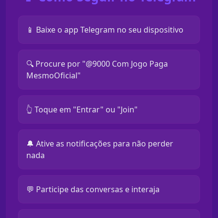
📱 Baixe o app Telegram no seu dispositivo
🔍 Procure por "@9000 Com Jogo Paga
MesmoOficial"
👆 Toque em "Entrar" ou "Join"
🔔 Ative as notificações para não perder
nada
💬 Participe das conversas e interaja