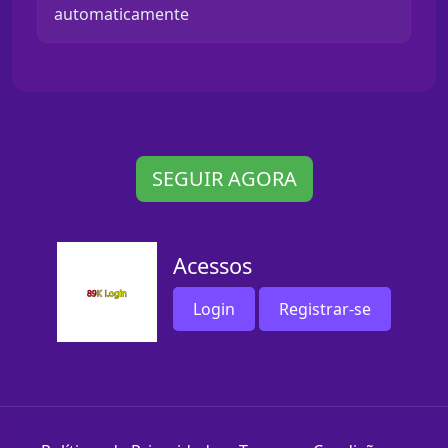
automaticamente
SEGUIR AGORA
Acessos
Login
Registrar-se