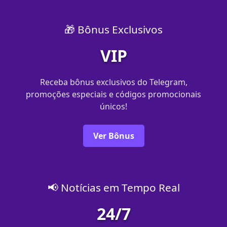
🎁 Bônus Exclusivos
VIP
Receba bônus exclusivos do Telegram,
promoções especiais e códigos promocionais
únicos!
Ver Bônus
📢 Notícias em Tempo Real
24/7