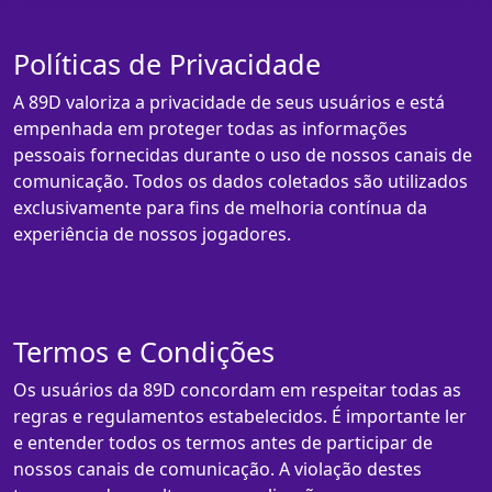
Políticas de Privacidade
A 89D valoriza a privacidade de seus usuários e está
empenhada em proteger todas as informações
pessoais fornecidas durante o uso de nossos canais de
comunicação. Todos os dados coletados são utilizados
exclusivamente para fins de melhoria contínua da
experiência de nossos jogadores.
Termos e Condições
Os usuários da 89D concordam em respeitar todas as
regras e regulamentos estabelecidos. É importante ler
e entender todos os termos antes de participar de
nossos canais de comunicação. A violação destes