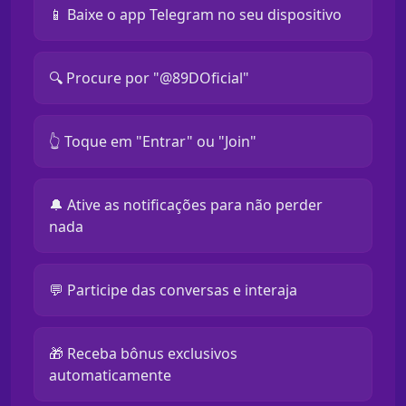
📱 Baixe o app Telegram no seu dispositivo
🔍 Procure por "@89DOficial"
👆 Toque em "Entrar" ou "Join"
🔔 Ative as notificações para não perder
nada
💬 Participe das conversas e interaja
🎁 Receba bônus exclusivos
automaticamente