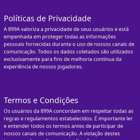
Políticas de Privacidade
A 899A valoriza a privacidade de seus usuários e está
empenhada em proteger todas as informações
pessoais fornecidas durante o uso de nossos canais de
comunicação. Todos os dados coletados são utilizados
exclusivamente para fins de melhoria contínua da
experiência de nossos jogadores.
Termos e Condições
Os usuários da 899A concordam em respeitar todas as
regras e regulamentos estabelecidos. É importante ler
e entender todos os termos antes de participar de
nossos canais de comunicação. A violação destes