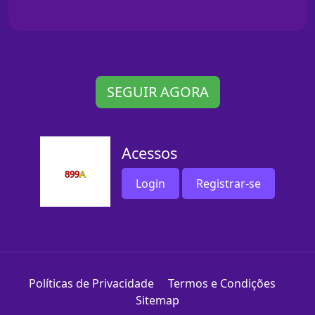
SEGUIR AGORA
Acessos
Login
Registrar-se
Políticas de Privacidade
Termos e Condições
Sitemap