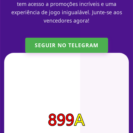
tem acesso a promoções incríveis e uma
experiência de jogo inigualável. Junte-se aos
vencedores agora!
SEGUIR NO TELEGRAM