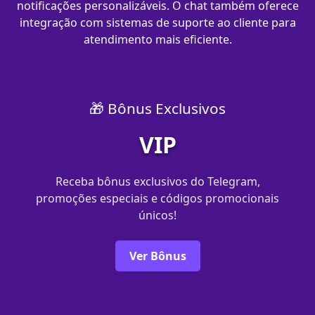
notificações personalizáveis. O chat também oferece
integração com sistemas de suporte ao cliente para
atendimento mais eficiente.
🎁 Bônus Exclusivos
VIP
Receba bônus exclusivos do Telegram,
promoções especiais e códigos promocionais
únicos!
Ver Bônus