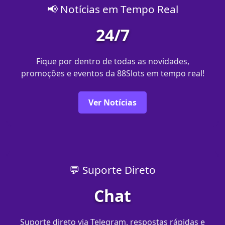
📢 Notícias em Tempo Real
24/7
Fique por dentro de todas as novidades,
promoções e eventos da 88Slots em tempo real!
Ver Notícias
💬 Suporte Direto
Chat
Suporte direto via Telegram, respostas rápidas e