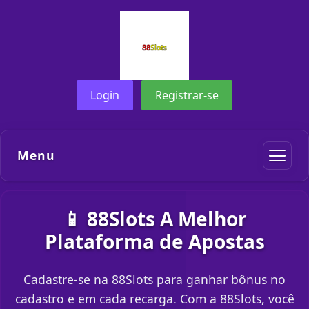
Login
Registrar-se
Menu
📱 88Slots A Melhor
Plataforma de Apostas
Cadastre-se na 88Slots para ganhar bônus no
cadastro e em cada recarga. Com a 88Slots, você