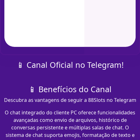
📱 Canal Oficial no Telegram!
📱 Benefícios do Canal
Descubra as vantagens de seguir a 88Slots no Telegram
O chat integrado do cliente PC oferece funcionalidades
avançadas como envio de arquivos, histórico de
conversas persistente e múltiplas salas de chat. O
sistema de chat suporta emojis, formatação de texto e