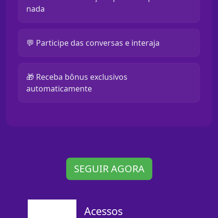
nada
💬 Participe das conversas e interaja
🎁 Receba bônus exclusivos
automaticamente
SEGUIR AGORA
Acessos