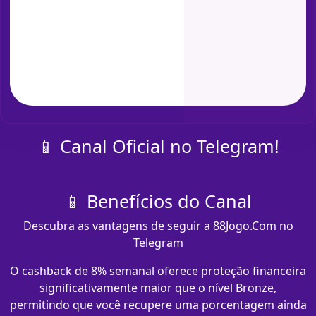
📱 Canal Oficial no Telegram!
📱 Benefícios do Canal
Descubra as vantagens de seguir a 88Jogo.Com no
Telegram
O cashback de 8% semanal oferece proteção financeira
significativamente maior que o nível Bronze,
permitindo que você recupere uma porcentagem ainda