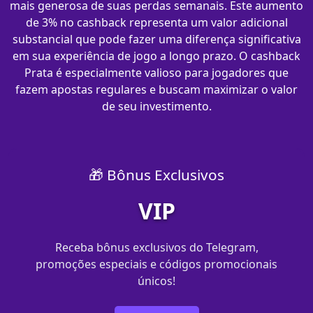
mais generosa de suas perdas semanais. Este aumento
de 3% no cashback representa um valor adicional
substancial que pode fazer uma diferença significativa
em sua experiência de jogo a longo prazo. O cashback
Prata é especialmente valioso para jogadores que
fazem apostas regulares e buscam maximizar o valor
de seu investimento.
🎁 Bônus Exclusivos
VIP
Receba bônus exclusivos do Telegram,
promoções especiais e códigos promocionais
únicos!