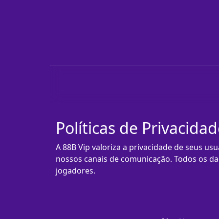
Políticas de Privacida
A 88B Vip valoriza a privacidade de seus u
nossos canais de comunicação. Todos os dad
jogadores.