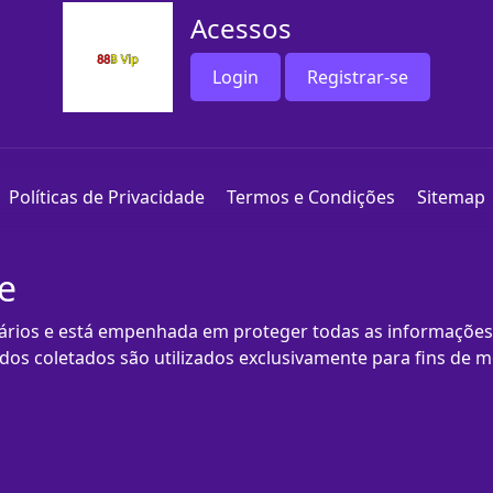
Acessos
Login
Registrar-se
Políticas de Privacidade
Termos e Condições
Sitemap
de
suários e está empenhada em proteger todas as informações
os coletados são utilizados exclusivamente para fins de m