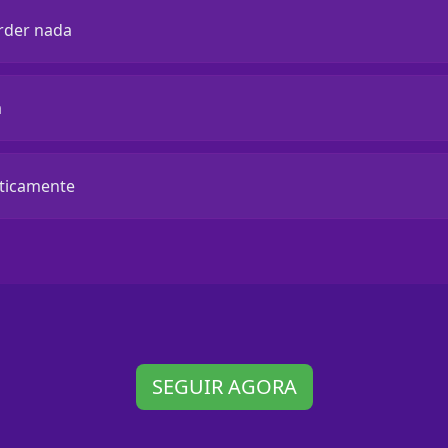
erder nada
a
aticamente
SEGUIR AGORA