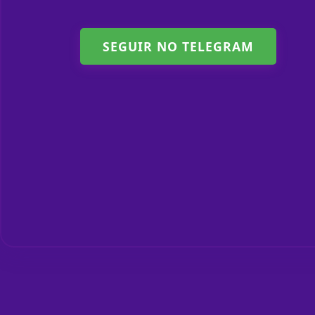
SEGUIR NO TELEGRAM