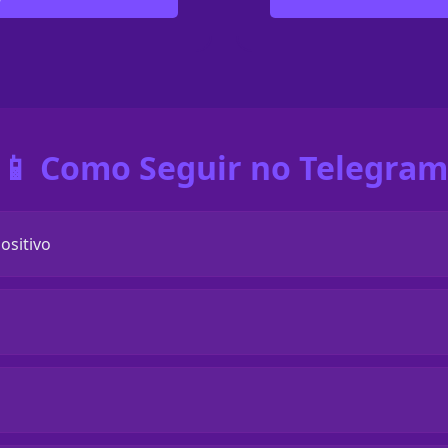
📱 Como Seguir no Telegram
ositivo