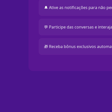
🔔 Ative as notificações para não p
💬 Participe das conversas e interaj
🎁 Receba bônus exclusivos autom