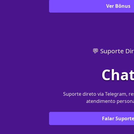
Ver Bônus
💬 Suporte Di
Cha
Suporte direto via Telegram, r
atendimento persona
Falar Suport