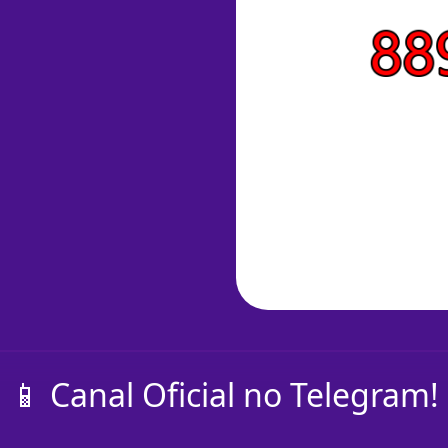
📱 Canal Oficial no Telegram!