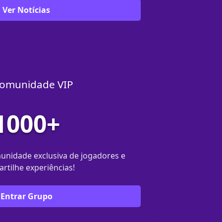
Ver Notícias
Comunidade VIP
1000+
unidade exclusiva de jogadores e
rtilhe experiências!
Entrar Grupo