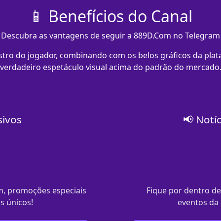
📱 Benefícios do Canal
Descubra as vantagens de seguir a 889D.Com no Telegram
stro do jogador, combinando com os belos gráficos da pla
verdadeiro espetáculo visual acima do padrão do mercado
sivos
📢 Notí
m, promoções especiais
Fique por dentro d
s únicos!
eventos da