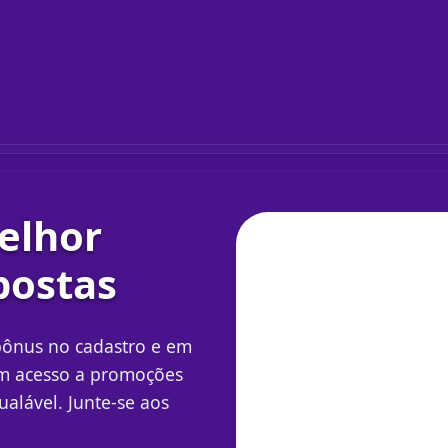
elhor
postas
bônus no cadastro e em
em acesso a promoções
ualável. Junte-se aos