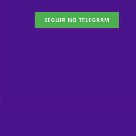
SEGUIR NO TELEGRAM