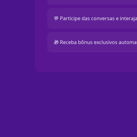
💬 Participe das conversas e interaj
🎁 Receba bônus exclusivos autom