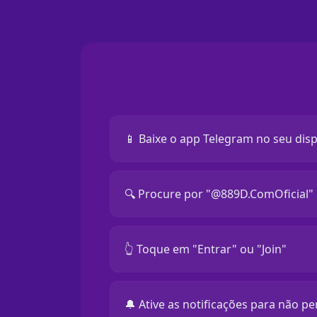
📱 Baixe o app Telegram no seu disp
🔍 Procure por "@889D.ComOficial"
👆 Toque em "Entrar" ou "Join"
🔔 Ative as notificações para não p