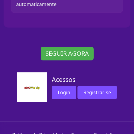
automaticamente
SEGUIR AGORA
Acessos
Login
Registrar-se