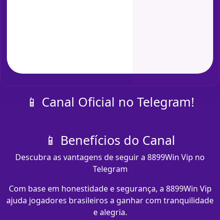
📱 Canal Oficial no Telegram!
📱 Benefícios do Canal
Descubra as vantagens de seguir a 8899Win Vip no
Telegram
Com base em honestidade e segurança, a 8899Win Vip
ajuda jogadores brasileiros a ganhar com tranquilidade
e alegria.