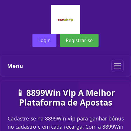
Login
Registrar-se
Menu
📱 8899Win Vip A Melhor
Plataforma de Apostas
Cadastre-se na 8899Win Vip para ganhar bônus
no cadastro e em cada recarga. Com a 8899Win