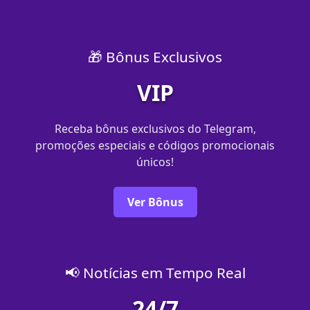
🎁 Bônus Exclusivos
VIP
Receba bônus exclusivos do Telegram,
promoções especiais e códigos promocionais
únicos!
Ver Bônus
📢 Notícias em Tempo Real
24/7