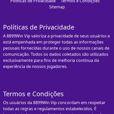
Políticas de Privacidade
Termos e Condições
Sitemap
Políticas de Privacidade
A 8899Win Vip valoriza a privacidade de seus usuários e
está empenhada em proteger todas as informações
pessoais fornecidas durante o uso de nossos canais de
comunicação. Todos os dados coletados são utilizados
exclusivamente para fins de melhoria contínua da
experiência de nossos jogadores.
Termos e Condições
Os usuários da 8899Win Vip concordam em respeitar
todas as regras e regulamentos estabelecidos. É