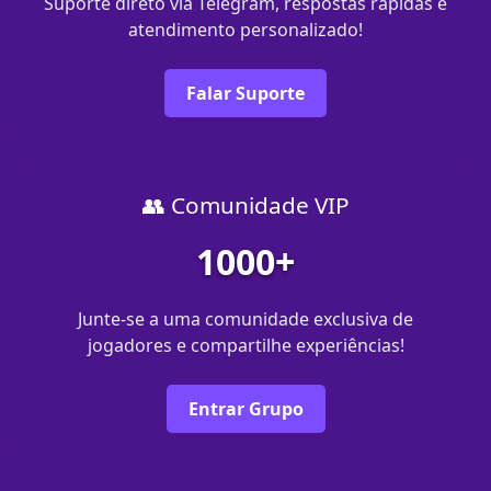
Suporte direto via Telegram, respostas rápidas e
atendimento personalizado!
Falar Suporte
👥 Comunidade VIP
1000+
Junte-se a uma comunidade exclusiva de
jogadores e compartilhe experiências!
Entrar Grupo