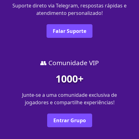
Suporte direto via Telegram, respostas rápidas e
atendimento personalizado!
Falar Suporte
👥 Comunidade VIP
1000+
Junte-se a uma comunidade exclusiva de
jogadores e compartilhe experiências!
Entrar Grupo