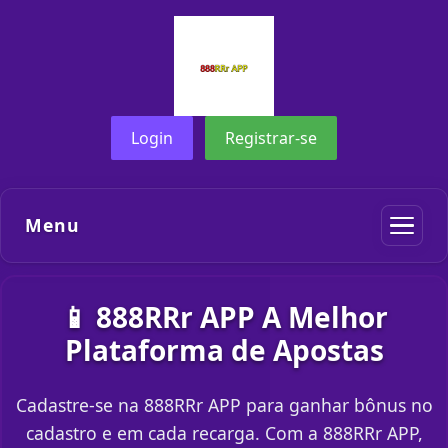
Login
Registrar-se
Menu
📱 888RRr APP A Melhor
Plataforma de Apostas
Cadastre-se na 888RRr APP para ganhar bônus no
cadastro e em cada recarga. Com a 888RRr APP,