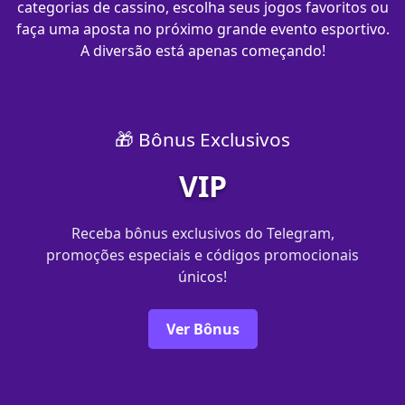
categorias de cassino, escolha seus jogos favoritos ou
faça uma aposta no próximo grande evento esportivo.
A diversão está apenas começando!
🎁 Bônus Exclusivos
VIP
Receba bônus exclusivos do Telegram,
promoções especiais e códigos promocionais
únicos!
Ver Bônus