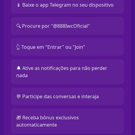
📱 Baixe o app Telegram no seu dispositivo
🔍 Procure por "@888IwcOficial"
👆 Toque em "Entrar" ou "Join"
🔔 Ative as notificações para não perder
nada
💬 Participe das conversas e interaja
🎁 Receba bônus exclusivos
automaticamente