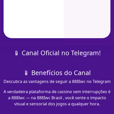
📱 Canal Oficial no Telegram!
📱 Benefícios do Canal
Descubra as vantagens de seguir a 888Iwc no Telegram
A verdadeira plataforma de cassino sem interrupções é
a 888Iwc — na 888Iwc Brasil , você sente o impacto
visual e sensorial dos jogos a qualquer hora.