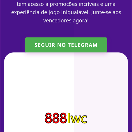
tem acesso a promoções incríveis e uma
experiência de jogo inigualável. Junte-se aos
vencedores agora!
SEGUIR NO TELEGRAM