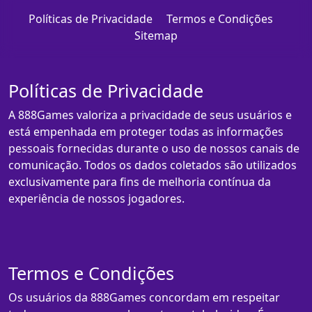
Políticas de Privacidade
Termos e Condições
Sitemap
Políticas de Privacidade
A 888Games valoriza a privacidade de seus usuários e
está empenhada em proteger todas as informações
pessoais fornecidas durante o uso de nossos canais de
comunicação. Todos os dados coletados são utilizados
exclusivamente para fins de melhoria contínua da
experiência de nossos jogadores.
Termos e Condições
Os usuários da 888Games concordam em respeitar