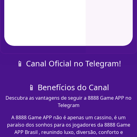
📱 Canal Oficial no Telegram!
📱 Benefícios do Canal
Descubra as vantagens de seguir a 8888 Game APP no
Telegram
A 8888 Game APP não é apenas um cassino, é um
paraíso dos sonhos para os jogadores da 8888 Game
APP Brasil , reunindo luxo, diversão, conforto e