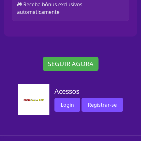
🎁 Receba bônus exclusivos
automaticamente
SEGUIR AGORA
Acessos
Login
Registrar-se