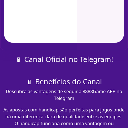
📱 Canal Oficial no Telegram!
📱 Benefícios do Canal
Descubra as vantagens de seguir a 8888Game APP no
Telegram
As apostas com handicap são perfeitas para jogos onde
há uma diferença clara de qualidade entre as equipes.
O handicap funciona como uma vantagem ou