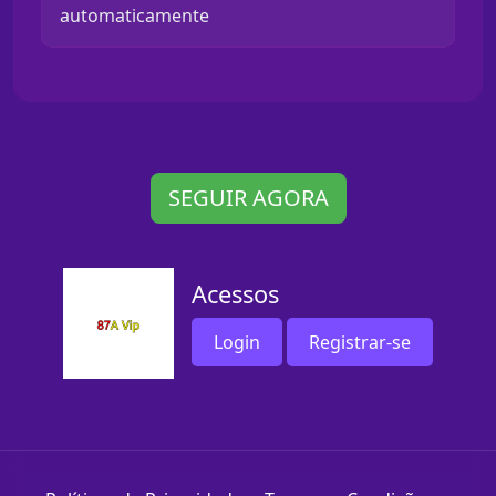
automaticamente
SEGUIR AGORA
Acessos
Login
Registrar-se