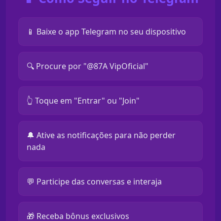
📱 Baixe o app Telegram no seu dispositivo
🔍 Procure por "@87A VipOficial"
👆 Toque em "Entrar" ou "Join"
🔔 Ative as notificações para não perder
nada
💬 Participe das conversas e interaja
🎁 Receba bônus exclusivos