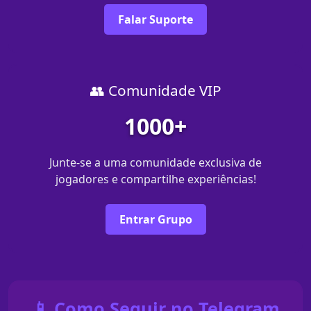
Falar Suporte
👥 Comunidade VIP
1000+
Junte-se a uma comunidade exclusiva de
jogadores e compartilhe experiências!
Entrar Grupo
📱 Como Seguir no Telegram