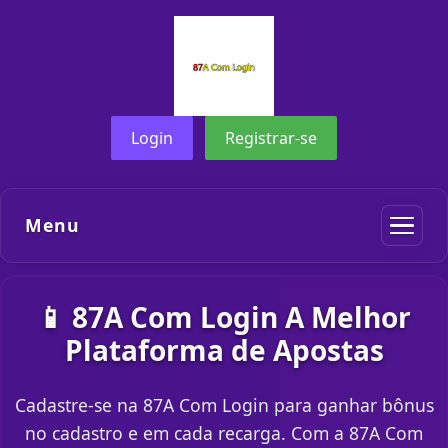
Login
Registrar-se
Menu
📱 87A Com Login A Melhor
Plataforma de Apostas
Cadastre-se na 87A Com Login para ganhar bônus
no cadastro e em cada recarga. Com a 87A Com