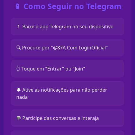
📱 Como Seguir no Telegram
📱 Baixe o app Telegram no seu dispositivo
🔍 Procure por "@87A Com LoginOficial"
👆 Toque em "Entrar" ou "Join"
🔔 Ative as notificações para não perder
nada
💬 Participe das conversas e interaja