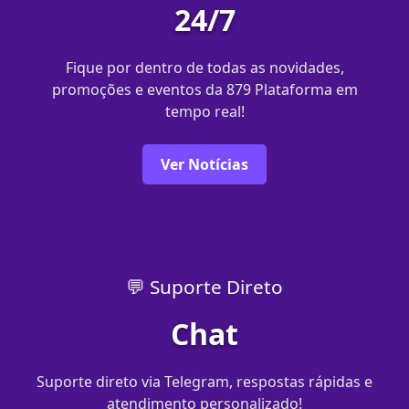
24/7
Fique por dentro de todas as novidades,
promoções e eventos da 879 Plataforma em
tempo real!
Ver Notícias
💬 Suporte Direto
Chat
Suporte direto via Telegram, respostas rápidas e
atendimento personalizado!