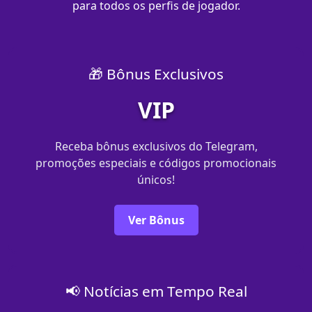
para todos os perfis de jogador.
🎁 Bônus Exclusivos
VIP
Receba bônus exclusivos do Telegram,
promoções especiais e códigos promocionais
únicos!
Ver Bônus
📢 Notícias em Tempo Real