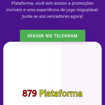
Plataforma, você tem acesso a promoções
incríveis e uma experiência de jogo inigualável.
Junte-se aos vencedores agora!
SEGUIR NO TELEGRAM