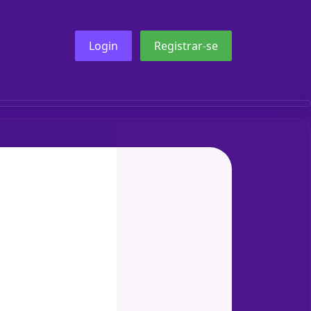
Login
Registrar-se