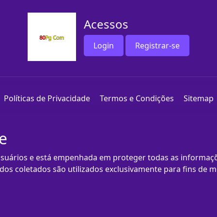
Acessos
Login
Registrar-se
Políticas de Privacidade
Termos e Condições
Sitemap
de
 usuários e está empenhada em proteger todas as informaçõ
os coletados são utilizados exclusivamente para fins de m