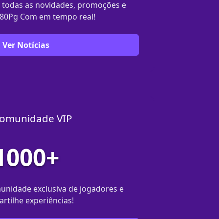
e todas as novidades, promoções e
 80Pg Com em tempo real!
Ver Notícias
Comunidade VIP
1000+
unidade exclusiva de jogadores e
rtilhe experiências!