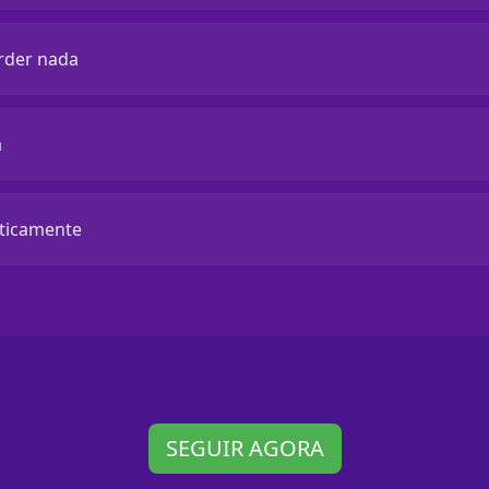
erder nada
a
aticamente
SEGUIR AGORA