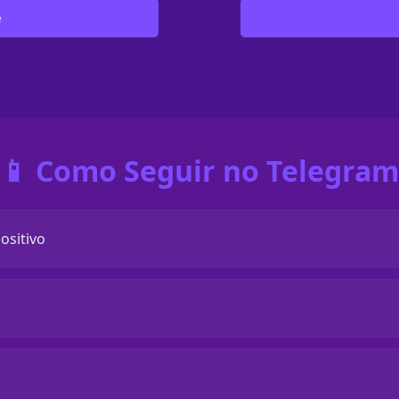
e
📱 Como Seguir no Telegram
ositivo