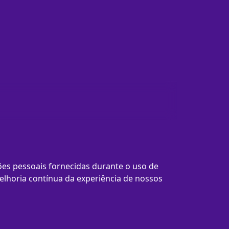
es pessoais fornecidas durante o uso de
elhoria contínua da experiência de nossos