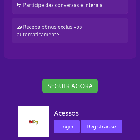
💬 Participe das conversas e interaja
🎁 Receba bônus exclusivos
automaticamente
SEGUIR AGORA
Acessos
Login
Registrar-se