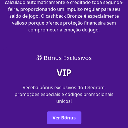
calculado automaticamente e creditado toda segunda-
feira, proporcionando um impulso regular para seu
saldo de jogo. O cashback Bronze é especialmente
valioso porque oferece proteção financeira sem
comprometer a emoção do jogo.
🎁 Bônus Exclusivos
VIP
Receba bônus exclusivos do Telegram,
promoções especiais e códigos promocionais
únicos!
Ver Bônus