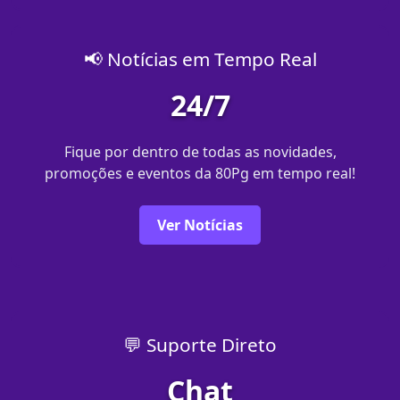
📢 Notícias em Tempo Real
24/7
Fique por dentro de todas as novidades,
promoções e eventos da 80Pg em tempo real!
Ver Notícias
💬 Suporte Direto
Chat