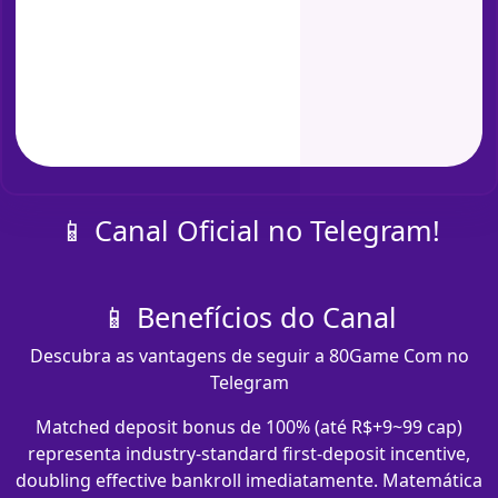
📱 Canal Oficial no Telegram!
📱 Benefícios do Canal
Descubra as vantagens de seguir a 80Game Com no
Telegram
Matched deposit bonus de 100% (até R$+9~99 cap)
representa industry-standard first-deposit incentive,
doubling effective bankroll imediatamente. Matemática