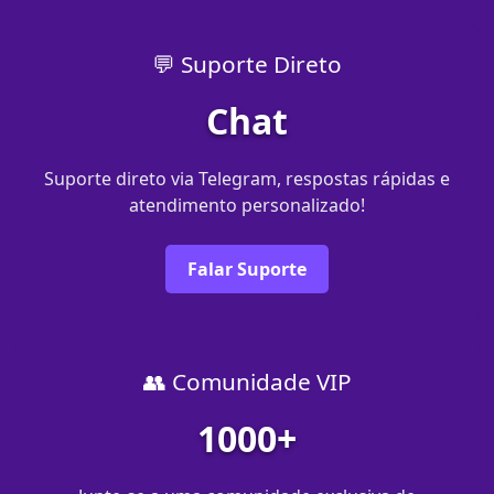
💬 Suporte Direto
Chat
Suporte direto via Telegram, respostas rápidas e
atendimento personalizado!
Falar Suporte
👥 Comunidade VIP
1000+