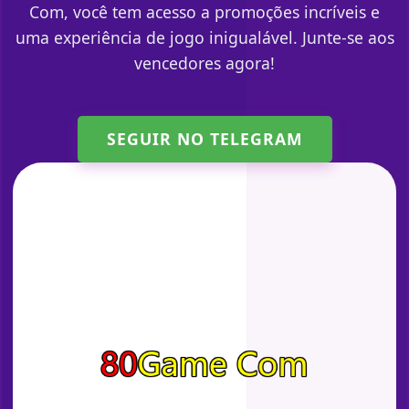
Com, você tem acesso a promoções incríveis e
uma experiência de jogo inigualável. Junte-se aos
vencedores agora!
SEGUIR NO TELEGRAM