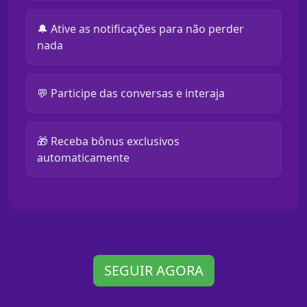
🔔 Ative as notificações para não perder
nada
💬 Participe das conversas e interaja
🎁 Receba bônus exclusivos
automaticamente
SEGUIR AGORA