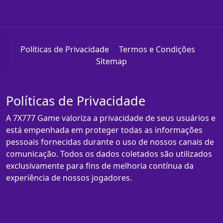
Políticas de Privacidade
Termos e Condições
Sitemap
Políticas de Privacidade
A 7X777 Game valoriza a privacidade de seus usuários e
está empenhada em proteger todas as informações
pessoais fornecidas durante o uso de nossos canais de
comunicação. Todos os dados coletados são utilizados
exclusivamente para fins de melhoria contínua da
experiência de nossos jogadores.