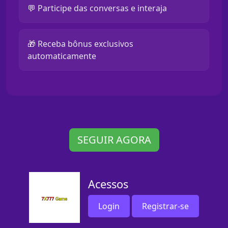
💬 Participe das conversas e interaja
🎁 Receba bônus exclusivos
automaticamente
SEGUIR AGORA
Acessos
Login
Registrar-se