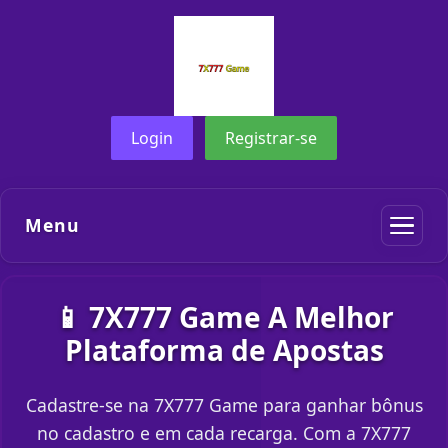
Login
Registrar-se
Menu
📱 7X777 Game A Melhor
Plataforma de Apostas
Cadastre-se na 7X777 Game para ganhar bônus
no cadastro e em cada recarga. Com a 7X777