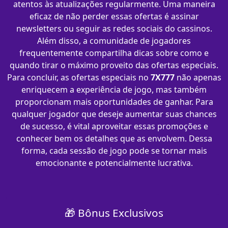
atentos às atualizações regularmente. Uma maneira
eficaz de não perder essas ofertas é assinar
newsletters ou seguir as redes sociais do cassinos.
Além disso, a comunidade de jogadores
frequentemente compartilha dicas sobre como e
quando tirar o máximo proveito das ofertas especiais.
Para concluir, as ofertas especiais no
7X777
não apenas
enriquecem a experiência de jogo, mas também
proporcionam mais oportunidades de ganhar. Para
qualquer jogador que deseje aumentar suas chances
de sucesso, é vital aproveitar essas promoções e
conhecer bem os detalhes que as envolvem. Dessa
forma, cada sessão de jogo pode se tornar mais
emocionante e potencialmente lucrativa.
🎁 Bônus Exclusivos