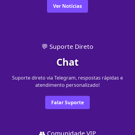
Ver Notícias
💬 Suporte Direto
Chat
Suporte direto via Telegram, respostas rápidas e
atendimento personalizado!
Falar Suporte
👥 Comunidade VIP