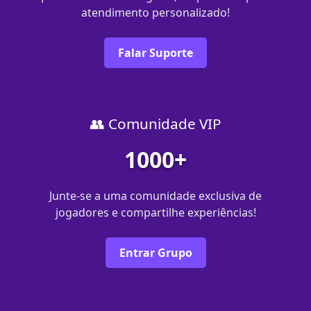
atendimento personalizado!
Falar Suporte
👥 Comunidade VIP
1000+
Junte-se a uma comunidade exclusiva de
jogadores e compartilhe experiências!
Entrar Grupo