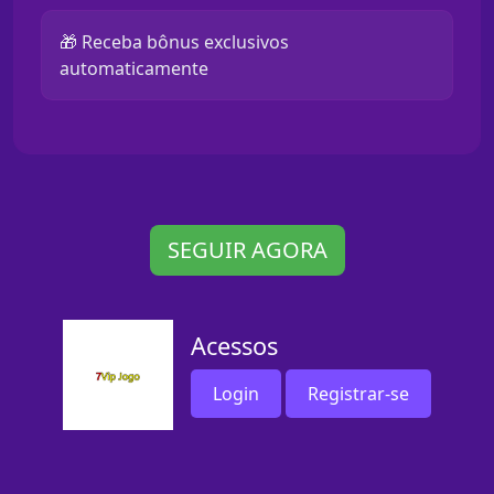
🎁 Receba bônus exclusivos
automaticamente
SEGUIR AGORA
Acessos
Login
Registrar-se