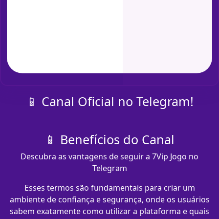
📱 Canal Oficial no Telegram!
📱 Benefícios do Canal
Descubra as vantagens de seguir a 7Vip Jogo no
Telegram
Esses termos são fundamentais para criar um
ambiente de confiança e segurança, onde os usuários
sabem exatamente como utilizar a plataforma e quais