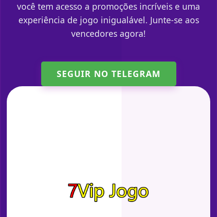
você tem acesso a promoções incríveis e uma
experiência de jogo inigualável. Junte-se aos
vencedores agora!
SEGUIR NO TELEGRAM