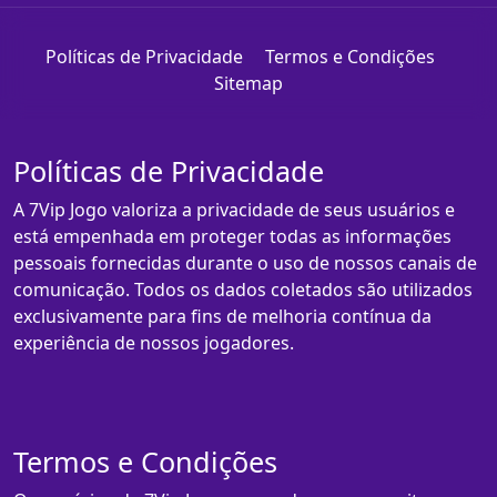
Políticas de Privacidade
Termos e Condições
Sitemap
Políticas de Privacidade
A 7Vip Jogo valoriza a privacidade de seus usuários e
está empenhada em proteger todas as informações
pessoais fornecidas durante o uso de nossos canais de
comunicação. Todos os dados coletados são utilizados
exclusivamente para fins de melhoria contínua da
experiência de nossos jogadores.
Termos e Condições