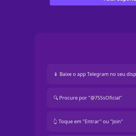
📱 Baixe o app Telegram no seu disp
🔍 Procure por "@7SSsOficial"
👆 Toque em "Entrar" ou "Join"