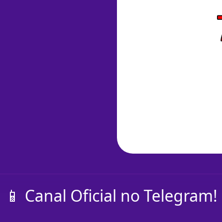
📱 Canal Oficial no Telegram!