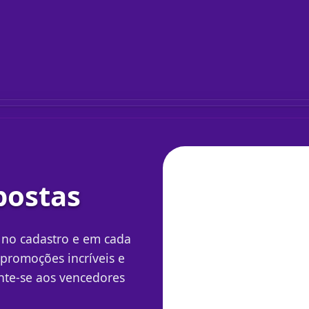
postas
 no cadastro e em cada
 promoções incríveis e
unte-se aos vencedores