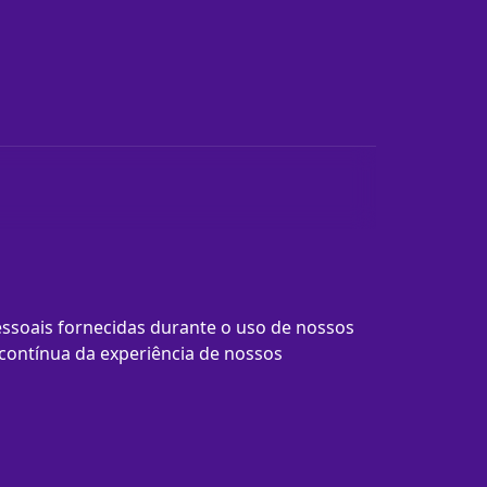
essoais fornecidas durante o uso de nossos
 contínua da experiência de nossos