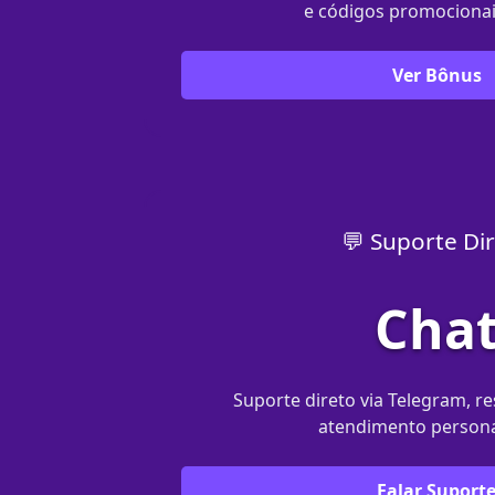
e códigos promocionai
Ver Bônus
💬 Suporte Di
Cha
Suporte direto via Telegram, r
atendimento persona
Falar Suport