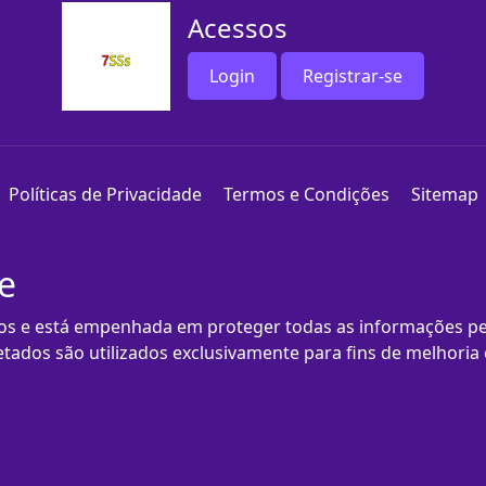
Acessos
Login
Registrar-se
Políticas de Privacidade
Termos e Condições
Sitemap
de
rios e está empenhada em proteger todas as informações p
tados são utilizados exclusivamente para fins de melhoria