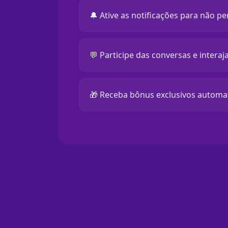
🔔 Ative as notificações para não p
💬 Participe das conversas e interaj
🎁 Receba bônus exclusivos autom