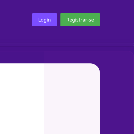
Login
Registrar-se