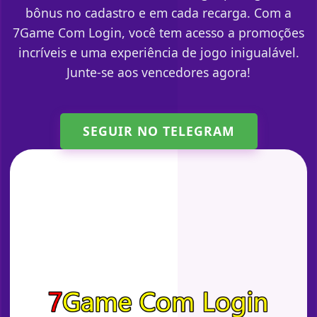
bônus no cadastro e em cada recarga. Com a
7Game Com Login, você tem acesso a promoções
incríveis e uma experiência de jogo inigualável.
Junte-se aos vencedores agora!
SEGUIR NO TELEGRAM