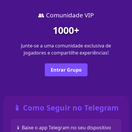
👥 Comunidade VIP
1000+
Junte-se a uma comunidade exclusiva de
jogadores e compartilhe experiências!
Entrar Grupo
📱 Como Seguir no Telegram
📱 Baixe o app Telegram no seu dispositivo