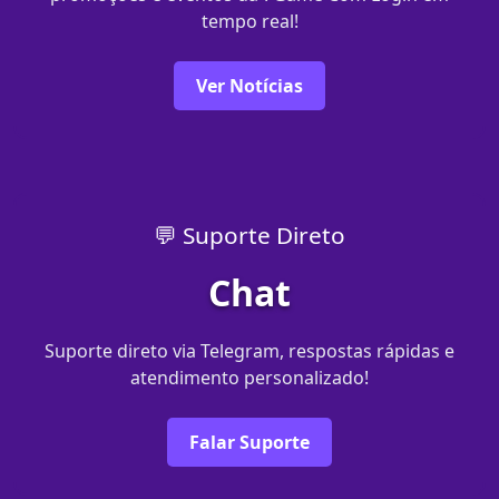
tempo real!
Ver Notícias
💬 Suporte Direto
Chat
Suporte direto via Telegram, respostas rápidas e
atendimento personalizado!
Falar Suporte