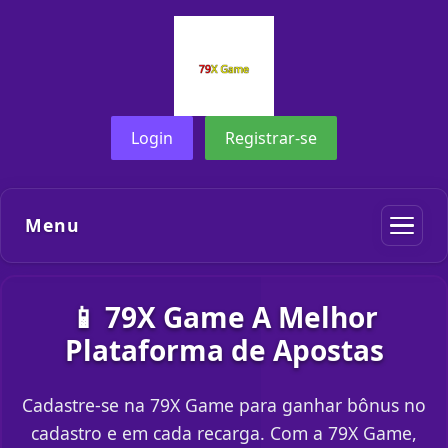
Login
Registrar-se
Menu
📱 79X Game A Melhor
Plataforma de Apostas
Cadastre-se na 79X Game para ganhar bônus no
cadastro e em cada recarga. Com a 79X Game,