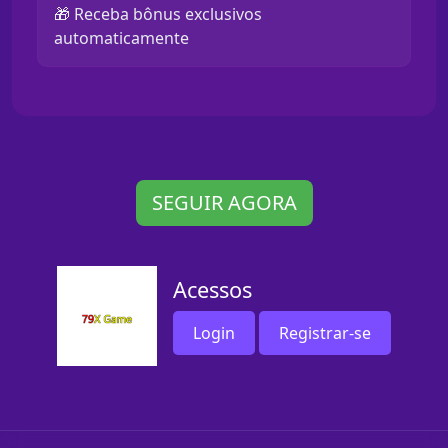
🎁 Receba bônus exclusivos
automaticamente
SEGUIR AGORA
Acessos
Login
Registrar-se