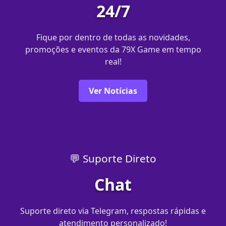
24/7
Fique por dentro de todas as novidades,
promoções e eventos da 79X Game em tempo
real!
Ver Notícias
💬 Suporte Direto
Chat
Suporte direto via Telegram, respostas rápidas e
atendimento personalizado!