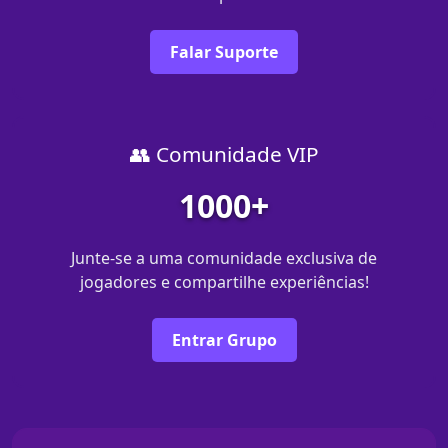
Falar Suporte
👥 Comunidade VIP
1000+
Junte-se a uma comunidade exclusiva de
jogadores e compartilhe experiências!
Entrar Grupo