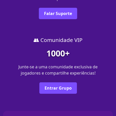
Falar Suporte
👥 Comunidade VIP
1000+
Junte-se a uma comunidade exclusiva de
jogadores e compartilhe experiências!
Entrar Grupo