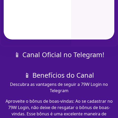
📱 Canal Oficial no Telegram!
📱 Benefícios do Canal
Descubra as vantagens de seguir a 79W Login no
Telegram
Aproveite o bônus de boas-vindas: Ao se cadastrar no
79W Login, não deixe de resgatar o bônus de boas-
vindas. Esse bônus é uma excelente maneira de