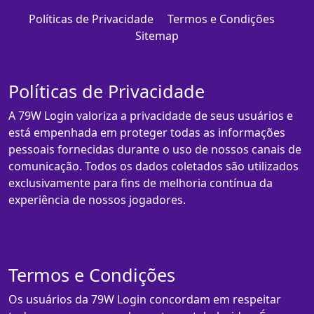
Políticas de Privacidade
Termos e Condições
Sitemap
Políticas de Privacidade
A 79W Login valoriza a privacidade de seus usuários e
está empenhada em proteger todas as informações
pessoais fornecidas durante o uso de nossos canais de
comunicação. Todos os dados coletados são utilizados
exclusivamente para fins de melhoria contínua da
experiência de nossos jogadores.
Termos e Condições
Os usuários da 79W Login concordam em respeitar