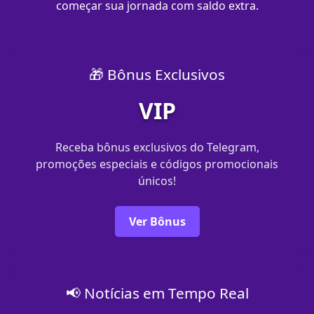
começar sua jornada com saldo extra.
🎁 Bônus Exclusivos
VIP
Receba bônus exclusivos do Telegram,
promoções especiais e códigos promocionais
únicos!
Ver Bônus
📢 Notícias em Tempo Real