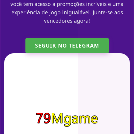
você tem acesso a promoções incríveis e uma
experiência de jogo inigualável. Junte-se aos
vencedores agora!
SEGUIR NO TELEGRAM