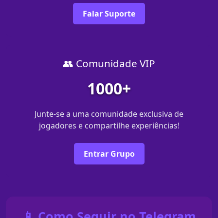
Falar Suporte
👥 Comunidade VIP
1000+
Junte-se a uma comunidade exclusiva de
jogadores e compartilhe experiências!
Entrar Grupo
📱 Como Seguir no Telegram