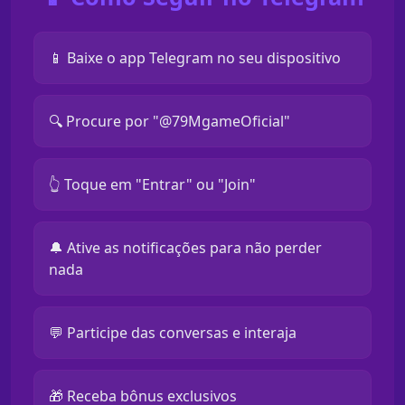
📱 Baixe o app Telegram no seu dispositivo
🔍 Procure por "@79MgameOficial"
👆 Toque em "Entrar" ou "Join"
🔔 Ative as notificações para não perder
nada
💬 Participe das conversas e interaja
🎁 Receba bônus exclusivos