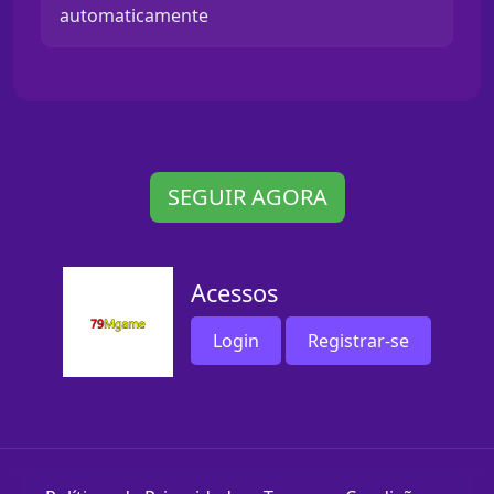
automaticamente
SEGUIR AGORA
Acessos
Login
Registrar-se