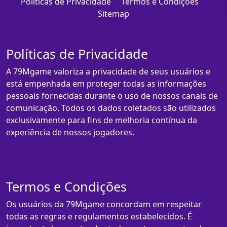
Políticas de Privacidade
Termos e Condições
Sitemap
Políticas de Privacidade
A 79Mgame valoriza a privacidade de seus usuários e
está empenhada em proteger todas as informações
pessoais fornecidas durante o uso de nossos canais de
comunicação. Todos os dados coletados são utilizados
exclusivamente para fins de melhoria contínua da
experiência de nossos jogadores.
Termos e Condições
Os usuários da 79Mgame concordam em respeitar
todas as regras e regulamentos estabelecidos. É