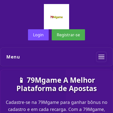
Login
Registrar-se
Menu
📱 79Mgame A Melhor
Plataforma de Apostas
Cadastre-se na 79Mgame para ganhar bônus no
cadastro e em cada recarga. Com a 79Mgame,