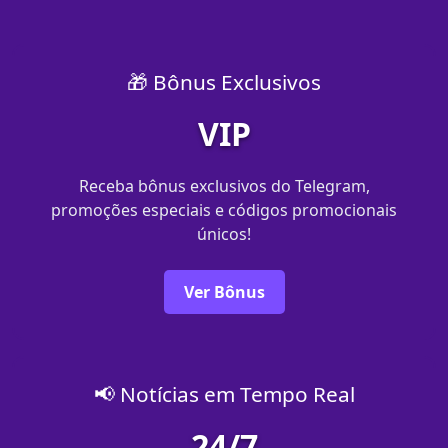
🎁 Bônus Exclusivos
VIP
Receba bônus exclusivos do Telegram,
promoções especiais e códigos promocionais
únicos!
Ver Bônus
📢 Notícias em Tempo Real
24/7