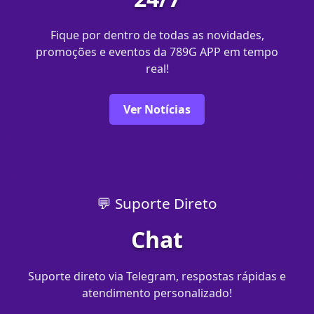
Fique por dentro de todas as novidades,
promoções e eventos da 789G APP em tempo
real!
Ver Notícias
💬 Suporte Direto
Chat
Suporte direto via Telegram, respostas rápidas e
atendimento personalizado!