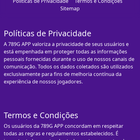
Políticas de Privacidade
Termos e Condições
Sitemap
Políticas de Privacidade
A 789G APP valoriza a privacidade de seus usuários e
está empenhada em proteger todas as informações
pessoais fornecidas durante o uso de nossos canais de
comunicação. Todos os dados coletados são utilizados
exclusivamente para fins de melhoria contínua da
experiência de nossos jogadores.
Termos e Condições
Os usuários da 789G APP concordam em respeitar
todas as regras e regulamentos estabelecidos. É