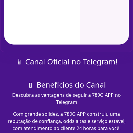
📱 Canal Oficial no Telegram!
📱 Benefícios do Canal
Descubra as vantagens de seguir a 789G APP no
Telegram
Com grande solidez, a 789G APP construiu uma
reputação de confiança, odds altas e serviço estável,
com atendimento ao cliente 24 horas para você.