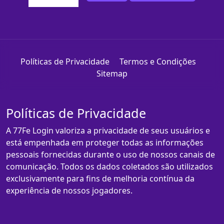
Políticas de Privacidade
Termos e Condições
Sitemap
Políticas de Privacidade
A 77Fe Login valoriza a privacidade de seus usuários e
está empenhada em proteger todas as informações
pessoais fornecidas durante o uso de nossos canais de
comunicação. Todos os dados coletados são utilizados
exclusivamente para fins de melhoria contínua da
experiência de nossos jogadores.