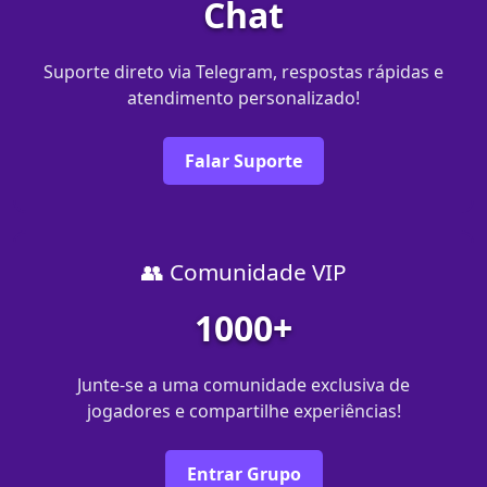
Chat
Suporte direto via Telegram, respostas rápidas e
atendimento personalizado!
Falar Suporte
👥 Comunidade VIP
1000+
Junte-se a uma comunidade exclusiva de
jogadores e compartilhe experiências!
Entrar Grupo