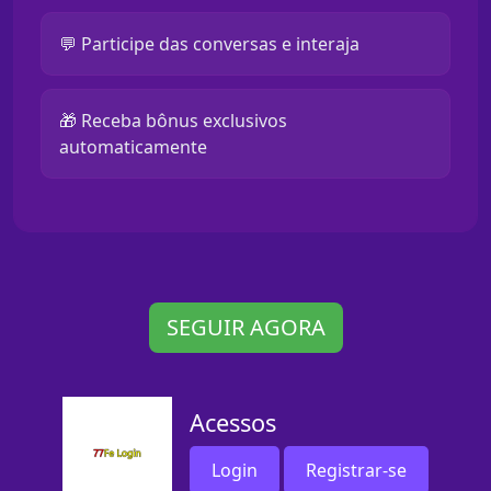
💬 Participe das conversas e interaja
🎁 Receba bônus exclusivos
automaticamente
SEGUIR AGORA
Acessos
Login
Registrar-se