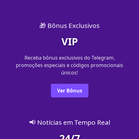
🎁 Bônus Exclusivos
VIP
Receba bônus exclusivos do Telegram,
promoções especiais e códigos promocionais
únicos!
Ver Bônus
📢 Notícias em Tempo Real
24/7