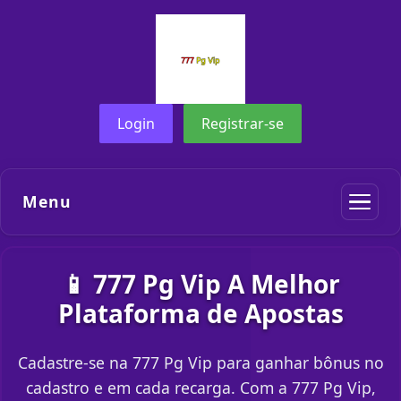
Login
Registrar-se
Menu
📱 777 Pg Vip A Melhor
Plataforma de Apostas
Cadastre-se na 777 Pg Vip para ganhar bônus no
cadastro e em cada recarga. Com a 777 Pg Vip,