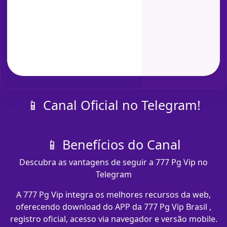
📱 Canal Oficial no Telegram!
📱 Benefícios do Canal
Descubra as vantagens de seguir a 777 Pg Vip no
Telegram
A 777 Pg Vip integra os melhores recursos da web,
oferecendo download do APP da 777 Pg Vip Brasil ,
registro oficial, acesso via navegador e versão mobile.