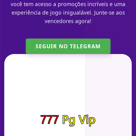
você tem acesso a promoções incríveis e uma
experiência de jogo inigualável. Junte-se aos
vencedores agora!
SEGUIR NO TELEGRAM