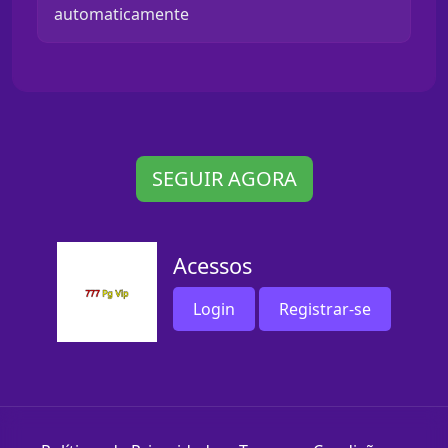
automaticamente
SEGUIR AGORA
Acessos
Login
Registrar-se