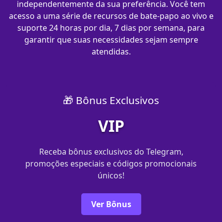
independentemente da sua preferência. Você tem
acesso a uma série de recursos de bate-papo ao vivo e
suporte 24 horas por dia, 7 dias por semana, para
garantir que suas necessidades sejam sempre
atendidas.
🎁 Bônus Exclusivos
VIP
Receba bônus exclusivos do Telegram,
promoções especiais e códigos promocionais
únicos!
Ver Bônus