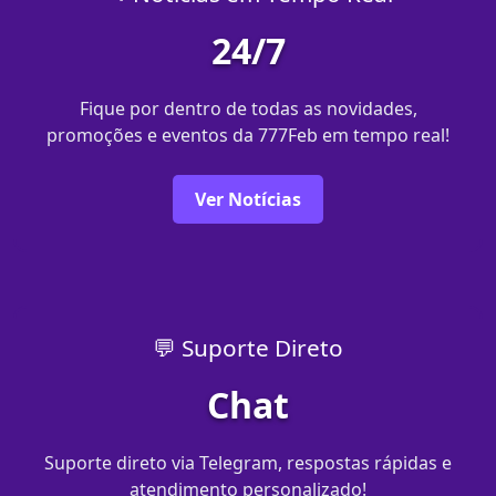
24/7
Fique por dentro de todas as novidades,
promoções e eventos da 777Feb em tempo real!
Ver Notícias
💬 Suporte Direto
Chat
Suporte direto via Telegram, respostas rápidas e
atendimento personalizado!