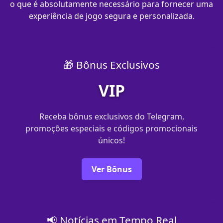
o que é absolutamente necessário para fornecer uma
experiência de jogo segura e personalizada.
🎁 Bônus Exclusivos
VIP
Receba bônus exclusivos do Telegram,
promoções especiais e códigos promocionais
únicos!
Ver Bônus
📢 Notícias em Tempo Real