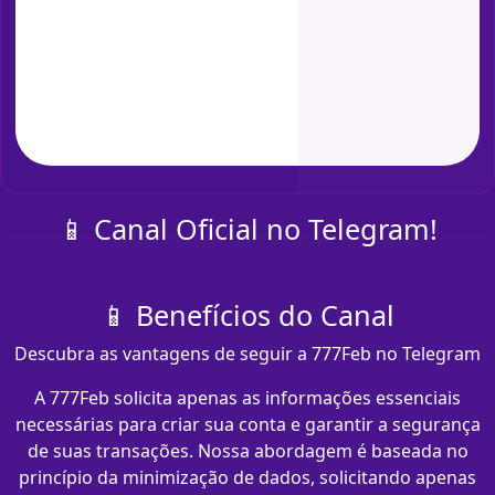
📱 Canal Oficial no Telegram!
📱 Benefícios do Canal
Descubra as vantagens de seguir a 777Feb no Telegram
A 777Feb solicita apenas as informações essenciais
necessárias para criar sua conta e garantir a segurança
de suas transações. Nossa abordagem é baseada no
princípio da minimização de dados, solicitando apenas