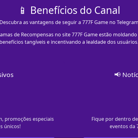
📱 Benefícios do Canal
Descubra as vantagens de seguir a 777F Game no Telegra
ramas de Recompensas no site 777F Game estão moldando a 
benefícios tangíveis e incentivando a lealdade dos usuários
sivos
📢 Notí
m, promoções especiais
Fique por dentro d
s únicos!
eventos da 