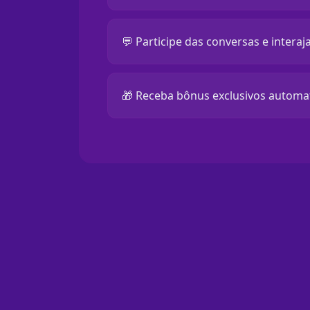
💬 Participe das conversas e interaj
🎁 Receba bônus exclusivos autom