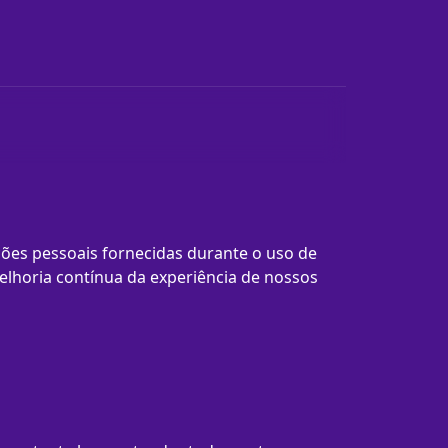
ões pessoais fornecidas durante o uso de
elhoria contínua da experiência de nossos