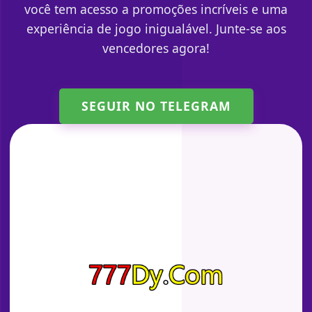
você tem acesso a promoções incríveis e uma
experiência de jogo inigualável. Junte-se aos
vencedores agora!
SEGUIR NO TELEGRAM