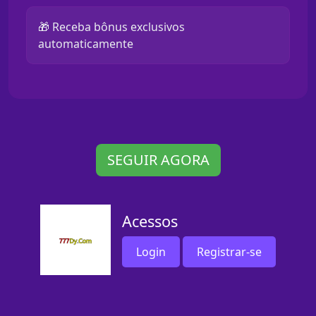
🎁 Receba bônus exclusivos
automaticamente
SEGUIR AGORA
Acessos
Login
Registrar-se