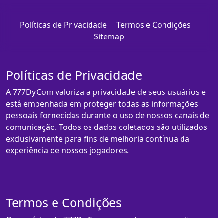
Políticas de Privacidade
Termos e Condições
Sitemap
Políticas de Privacidade
A 777Dy.Com valoriza a privacidade de seus usuários e
está empenhada em proteger todas as informações
pessoais fornecidas durante o uso de nossos canais de
comunicação. Todos os dados coletados são utilizados
exclusivamente para fins de melhoria contínua da
experiência de nossos jogadores.
Termos e Condições