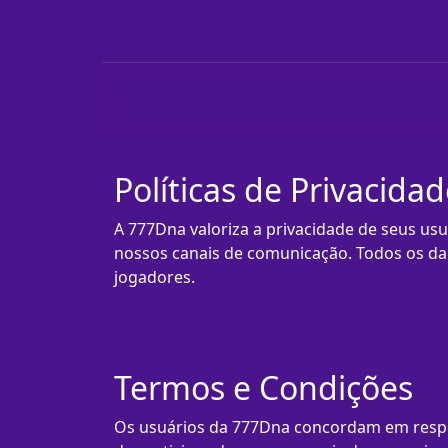
Políticas de Privacida
A 777Dna valoriza a privacidade de seus us
nossos canais de comunicação. Todos os dad
jogadores.
Termos e Condições
Os usuários da 777Dna concordam em respei