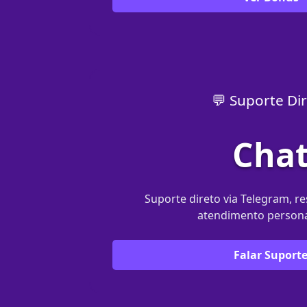
💬 Suporte Di
Cha
Suporte direto via Telegram, r
atendimento persona
Falar Suport