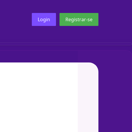
Login
Registrar-se