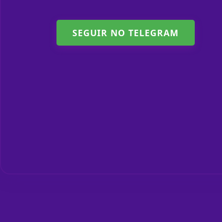
SEGUIR NO TELEGRAM