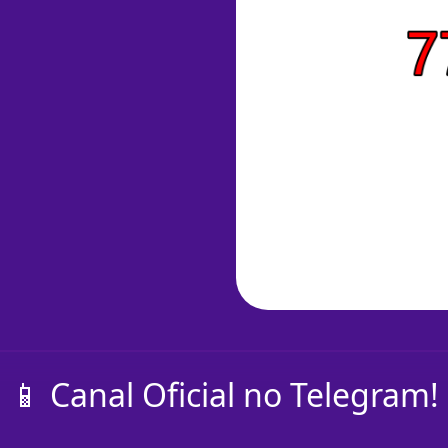
📱 Canal Oficial no Telegram!