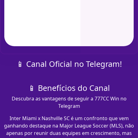
📱 Canal Oficial no Telegram!
📱 Benefícios do Canal
Descubra as vantagens de seguir a 777CC Win no
Telegram
Inter Miami x Nashville SC é um confronto que vem
ganhando destaque na Major League Soccer (MLS), não
apenas por reunir duas equipes em crescimento, mas