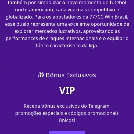
também por simbolizar o novo momento do futebol
norte-americano, cada vez mais competitivo e
globalizado. Para os apostadores da 777CC Win Brasil,
esse duelo representa uma excelente oportunidade de
explorar mercados lucrativos, aproveitando as
performances de craques internacionais e o equilíbrio
tático característico da liga.
🎁 Bônus Exclusivos
VIP
Receba bônus exclusivos do Telegram,
promoções especiais e códigos promocionais
únicos!