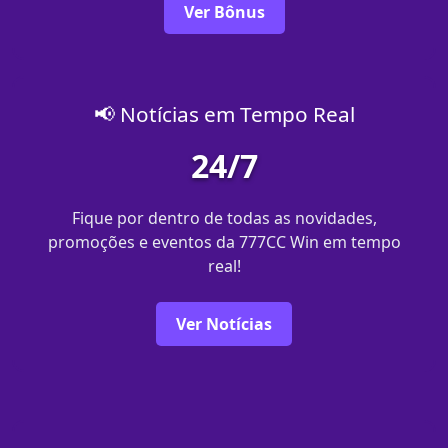
Ver Bônus
📢 Notícias em Tempo Real
24/7
Fique por dentro de todas as novidades,
promoções e eventos da 777CC Win em tempo
real!
Ver Notícias