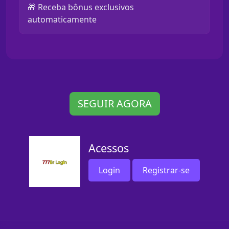
🎁 Receba bônus exclusivos
automaticamente
SEGUIR AGORA
Acessos
Login
Registrar-se