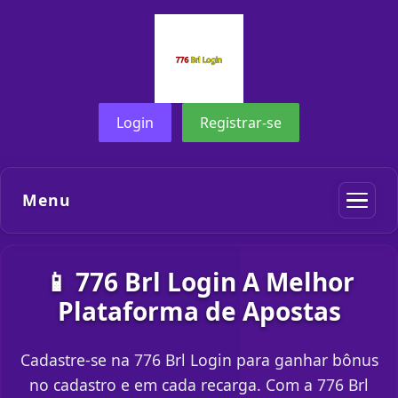
Login
Registrar-se
Menu
📱 776 Brl Login A Melhor
Plataforma de Apostas
Cadastre-se na 776 Brl Login para ganhar bônus
no cadastro e em cada recarga. Com a 776 Brl