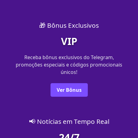
🎁 Bônus Exclusivos
VIP
Receba bônus exclusivos do Telegram,
promoções especiais e códigos promocionais
únicos!
Ver Bônus
📢 Notícias em Tempo Real
24/7