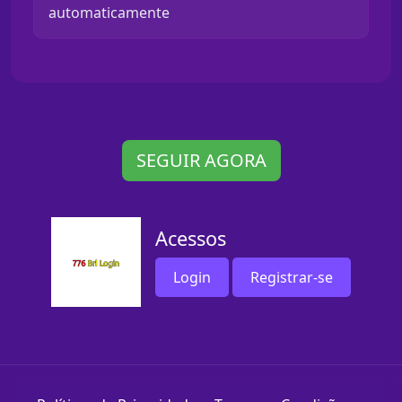
automaticamente
SEGUIR AGORA
Acessos
Login
Registrar-se