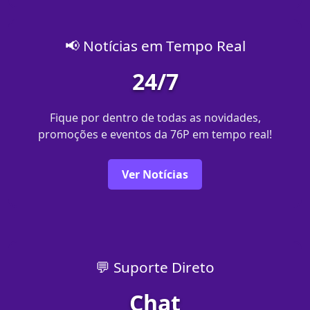
📢 Notícias em Tempo Real
24/7
Fique por dentro de todas as novidades,
promoções e eventos da 76P em tempo real!
Ver Notícias
💬 Suporte Direto
Chat