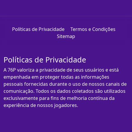
Políticas de Privacidade
Termos e Condições
Sitemap
Políticas de Privacidade
A 76P valoriza a privacidade de seus usuários e está
empenhada em proteger todas as informações
pessoais fornecidas durante o uso de nossos canais de
comunicação. Todos os dados coletados são utilizados
exclusivamente para fins de melhoria contínua da
experiência de nossos jogadores.