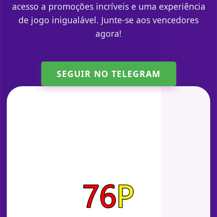
acesso a promoções incríveis e uma experiência
de jogo inigualável. Junte-se aos vencedores
agora!
SEGUIR NO TELEGRAM