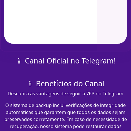
📱 Canal Oficial no Telegram!
📱 Benefícios do Canal
Descubra as vantagens de seguir a 76P no Telegram
O sistema de backup inclui verificações de integridade
automáticas que garantem que todos os dados sejam
preservados corretamente. Em caso de necessidade de
recuperação, nosso sistema pode restaurar dados