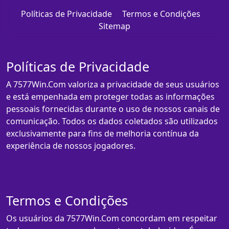
Políticas de Privacidade
Termos e Condições
Sitemap
Políticas de Privacidade
A 7577Win.Com valoriza a privacidade de seus usuários
e está empenhada em proteger todas as informações
pessoais fornecidas durante o uso de nossos canais de
comunicação. Todos os dados coletados são utilizados
exclusivamente para fins de melhoria contínua da
experiência de nossos jogadores.
Termos e Condições
Os usuários da 7577Win.Com concordam em respeitar