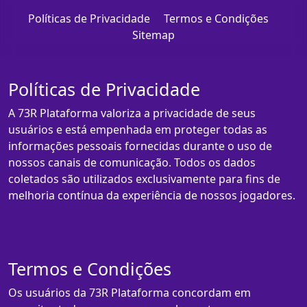
Políticas de Privacidade
Termos e Condições
Sitemap
Políticas de Privacidade
A 73R Plataforma valoriza a privacidade de seus
usuários e está empenhada em proteger todas as
informações pessoais fornecidas durante o uso de
nossos canais de comunicação. Todos os dados
coletados são utilizados exclusivamente para fins de
melhoria contínua da experiência de nossos jogadores.
Termos e Condições
Os usuários da 73R Plataforma concordam em