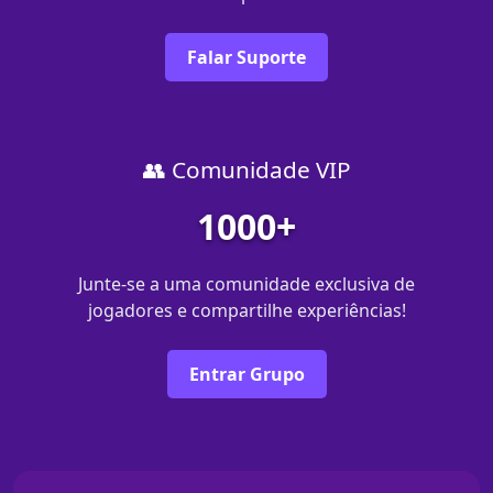
Falar Suporte
👥 Comunidade VIP
1000+
Junte-se a uma comunidade exclusiva de
jogadores e compartilhe experiências!
Entrar Grupo