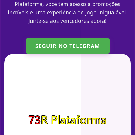
Plataforma, você tem acesso a promoções
incríveis e uma experiência de jogo inigualável.
Junte-se aos vencedores agora!
SEGUIR NO TELEGRAM