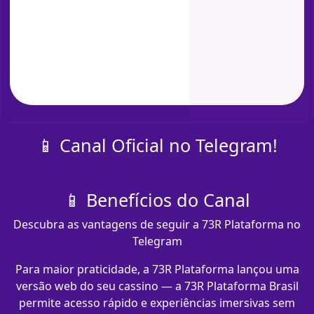
📱 Canal Oficial no Telegram!
📱 Benefícios do Canal
Descubra as vantagens de seguir a 73R Plataforma no
Telegram
Para maior praticidade, a 73R Plataforma lançou uma
versão web do seu cassino — a 73R Plataforma Brasil
permite acesso rápido e experiências imersivas sem