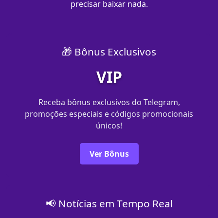
precisar baixar nada.
🎁 Bônus Exclusivos
VIP
Receba bônus exclusivos do Telegram,
promoções especiais e códigos promocionais
únicos!
Ver Bônus
📢 Notícias em Tempo Real