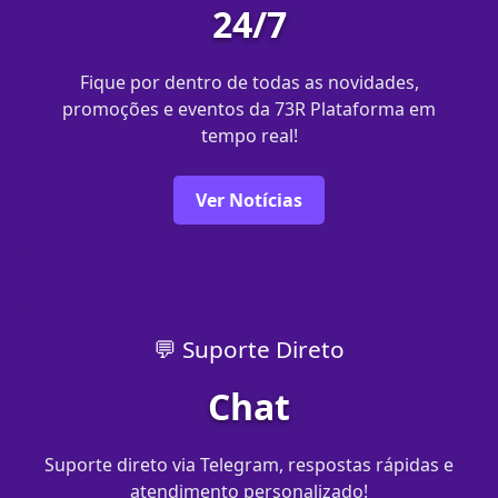
24/7
Fique por dentro de todas as novidades,
promoções e eventos da 73R Plataforma em
tempo real!
Ver Notícias
💬 Suporte Direto
Chat
Suporte direto via Telegram, respostas rápidas e
atendimento personalizado!